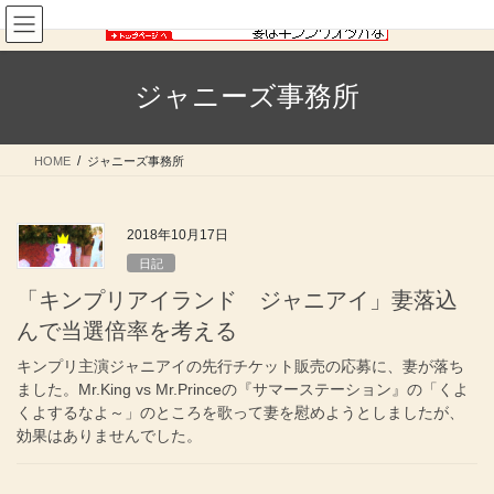
コ
ナ
ン
ビ
テ
ゲ
ン
ー
ジャニーズ事務所
ツ
シ
へ
ョ
ス
ン
HOME
ジャニーズ事務所
キ
に
ッ
移
プ
動
2018年10月17日
日記
「キンプリアイランド ジャニアイ」妻落込
んで当選倍率を考える
キンプリ主演ジャニアイの先行チケット販売の応募に、妻が落ち
ました。Mr.King vs Mr.Princeの『サマーステーション』の「くよ
くよするなよ～」のところを歌って妻を慰めようとしましたが、
効果はありませんでした。