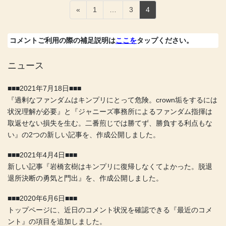
投
固
固
固
«
1
…
3
4
稿
定
定
定
の
ペ
ペ
ペ
コメントご利用の際の補足説明は
ここを
タップください。
ペ
ー
ー
ー
コメントいただく際は、コメントの欄以外は空欄で大丈夫です。
ー
ジ
ジ
ジ
名前の欄が空欄の場合は、すみませんが、私の方で適当に名前を
ニュース
ジ
決めさせていただきます。
送
送信いただいたコメントは私が承認した後に公開されますが、公
■■■2021年7月18日■■■
り
開が遅くなったら、すみません。
『過剰なファンダムはキンプリにとって危険。crown垢をするには
送信、公開されたコメントを後で削除したいと思った場合は、具
状況理解が必要』と『ジャニーズ事務所によるファンダム指揮は
体的な削除依頼のコメントを送信いただければ、確認の後にその
取返せない損失を生む。二番煎じでは勝てず、勝負する利点もな
ように削除します。もちろん、その削除依頼のコメントは公開し
い』の2つの新しい記事を、作成公開しました。
ません。
ご感想やご質問など、コメントはご気軽にどうぞ。
■■■2021年4月4日■■■
新しい記事『岩橋玄樹はキンプリに復帰しなくてよかった。脱退
退所決断の勇気と門出』を、作成公開しました。
■■■2020年6月6日■■■
トップページに、近日のコメント状況を確認できる『最近のコメ
ント』の項目を追加しました。